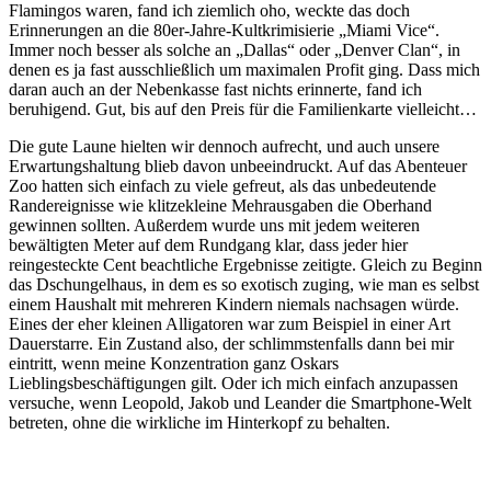
Flamingos waren, fand ich ziemlich oho, weckte das doch
Erinnerungen an die 80er-Jahre-Kultkrimisierie „Miami Vice“.
Immer noch besser als solche an „Dallas“ oder „Denver Clan“, in
denen es ja fast ausschließlich um maximalen Profit ging. Dass mich
daran auch an der Nebenkasse fast nichts erinnerte, fand ich
beruhigend. Gut, bis auf den Preis für die Familienkarte vielleicht…
Die gute Laune hielten wir dennoch aufrecht, und auch unsere
Erwartungshaltung blieb davon unbeeindruckt. Auf das Abenteuer
Zoo hatten sich einfach zu viele gefreut, als das unbedeutende
Randereignisse wie klitzekleine Mehrausgaben die Oberhand
gewinnen sollten. Außerdem wurde uns mit jedem weiteren
bewältigten Meter auf dem Rundgang klar, dass jeder hier
reingesteckte Cent beachtliche Ergebnisse zeitigte. Gleich zu Beginn
das Dschungelhaus, in dem es so exotisch zuging, wie man es selbst
einem Haushalt mit mehreren Kindern niemals nachsagen würde.
Eines der eher kleinen Alligatoren war zum Beispiel in einer Art
Dauerstarre. Ein Zustand also, der schlimmstenfalls dann bei mir
eintritt, wenn meine Konzentration ganz Oskars
Lieblingsbeschäftigungen gilt. Oder ich mich einfach anzupassen
versuche, wenn Leopold, Jakob und Leander die Smartphone-Welt
betreten, ohne die wirkliche im Hinterkopf zu behalten.