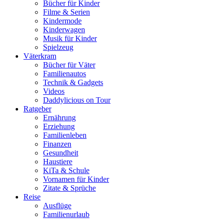
Bücher für Kinder
Filme & Serien
Kindermode
Kinderwagen
Musik für Kinder
Spielzeug
Väterkram
Bücher für Väter
Familienautos
Technik & Gadgets
Videos
Daddylicious on Tour
Ratgeber
Ernährung
Erziehung
Familienleben
Finanzen
Gesundheit
Haustiere
KiTa & Schule
Vornamen für Kinder
Zitate & Sprüche
Reise
Ausflüge
Familienurlaub