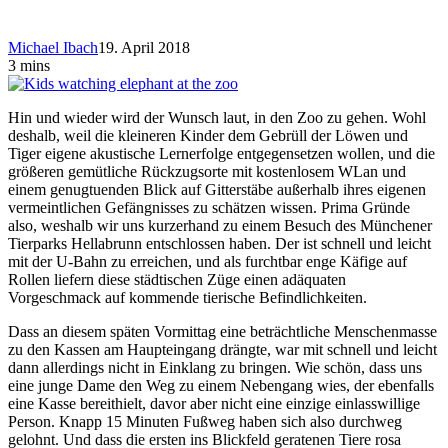
Michael Ibach
19. April 2018
3 mins
Hin und wieder wird der Wunsch laut, in den Zoo zu gehen. Wohl
deshalb, weil die kleineren Kinder dem Gebrüll der Löwen und
Tiger eigene akustische Lernerfolge entgegensetzen wollen, und die
größeren gemütliche Rückzugsorte mit kostenlosem WLan und
einem genugtuenden Blick auf Gitterstäbe außerhalb ihres eigenen
vermeintlichen Gefängnisses zu schätzen wissen. Prima Gründe
also, weshalb wir uns kurzerhand zu einem Besuch des Münchener
Tierparks Hellabrunn entschlossen haben. Der ist schnell und leicht
mit der U-Bahn zu erreichen, und als furchtbar enge Käfige auf
Rollen liefern diese städtischen Züge einen adäquaten
Vorgeschmack auf kommende tierische Befindlichkeiten.
Dass an diesem späten Vormittag eine beträchtliche Menschenmasse
zu den Kassen am Haupteingang drängte, war mit schnell und leicht
dann allerdings nicht in Einklang zu bringen. Wie schön, dass uns
eine junge Dame den Weg zu einem Nebengang wies, der ebenfalls
eine Kasse bereithielt, davor aber nicht eine einzige einlasswillige
Person. Knapp 15 Minuten Fußweg haben sich also durchweg
gelohnt. Und dass die ersten ins Blickfeld geratenen Tiere rosa