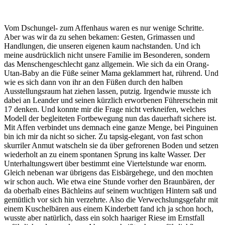
Vom Dschungel- zum Affenhaus waren es nur wenige Schritte.
Aber was wir da zu sehen bekamen: Gesten, Grimassen und
Handlungen, die unseren eigenen kaum nachstanden. Und ich
meine ausdrücklich nicht unsere Familie im Besonderen, sondern
das Menschengeschlecht ganz allgemein. Wie sich da ein Orang-
Utan-Baby an die Füße seiner Mama geklammert hat, rührend. Und
wie es sich dann von ihr an den Füßen durch den halben
Ausstellungsraum hat ziehen lassen, putzig. Irgendwie musste ich
dabei an Leander und seinen kürzlich erworbenen Führerschein mit
17 denken. Und konnte mir die Frage nicht verkneifen, welches
Modell der begleiteten Fortbewegung nun das dauerhaft sichere ist.
Mit Affen verbindet uns demnach eine ganze Menge, bei Pinguinen
bin ich mir da nicht so sicher. Zu tapsig-elegant, von fast schon
skurriler Anmut watscheln sie da über gefrorenen Boden und setzen
wiederholt an zu einem spontanen Sprung ins kalte Wasser. Der
Unterhaltungswert über bestimmt eine Viertelstunde war enorm.
Gleich nebenan war übrigens das Eisbärgehege, und den mochten
wir schon auch. Wie etwa eine Stunde vorher den Braunbären, der
da oberhalb eines Bächleins auf seinem wuchtigen Hintern saß und
gemütlich vor sich hin verzehrte. Also die Verwechslungsgefahr mit
einem Kuschelbären aus einem Kinderbett fand ich ja schon hoch,
wusste aber natürlich, dass ein solch haariger Riese im Ernstfall