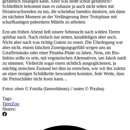
gefährlich zulangen kann. Aber was heißt schon gefährlich?
Schließlich bekommt man es zuhause ja auch nicht selten mit
Heranwachsenden zu tun, die scheinbar harmlos dasitzen, um dann
im nächsten Moment an der Verlängerung ihrer Trotzphase mit
scharfkantigen pubertären Mitteln zu arbeiten.
Erst am frühen Abend ließ unsere Sehnsucht nach wilden Tieren
spürbar nach. Nach einfach nur netten, knuddeligen aber auch.
Nicht aber nach was richtig Gutem zu essen. Die Überlegung war
aber nicht, einem falschen Zuneigungsgefühl wegen uns an
Giraffensteaks oder einer Piranha-Platte zu laben. Nein, ein Bio-
Imbiss sollte es sein, mit vegetarischen Alternativen, um Jakob sanft
zu stimmen. Vielleicht sogar einen sichtlich ausgeglichenen, ja
mächtig stoischen Zustand bei ihm zu erreichen, wie wir ihn zuletzt
an einer riesigen Schildkröte bewundern konnten. Jede Wette, dass
die Preisschilder nicht lesen kann…
Fotos: oben © Fotolia (famveldman) // unten © Pixabay
Tags:
Tiere
Zoo
Shares: