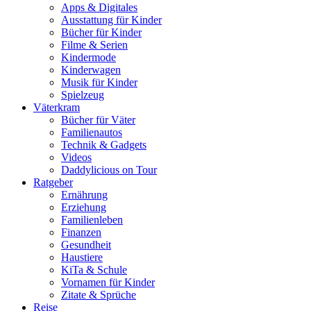
Apps & Digitales
Ausstattung für Kinder
Bücher für Kinder
Filme & Serien
Kindermode
Kinderwagen
Musik für Kinder
Spielzeug
Väterkram
Bücher für Väter
Familienautos
Technik & Gadgets
Videos
Daddylicious on Tour
Ratgeber
Ernährung
Erziehung
Familienleben
Finanzen
Gesundheit
Haustiere
KiTa & Schule
Vornamen für Kinder
Zitate & Sprüche
Reise