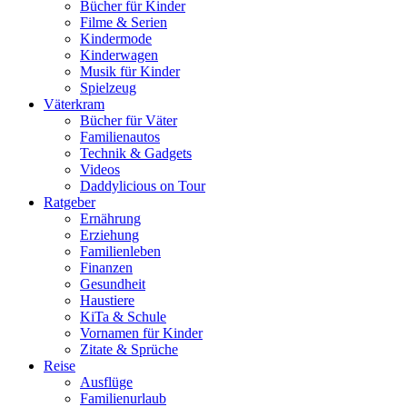
Bücher für Kinder
Filme & Serien
Kindermode
Kinderwagen
Musik für Kinder
Spielzeug
Väterkram
Bücher für Väter
Familienautos
Technik & Gadgets
Videos
Daddylicious on Tour
Ratgeber
Ernährung
Erziehung
Familienleben
Finanzen
Gesundheit
Haustiere
KiTa & Schule
Vornamen für Kinder
Zitate & Sprüche
Reise
Ausflüge
Familienurlaub