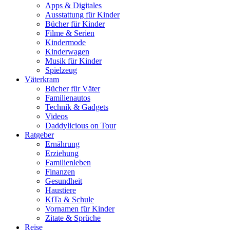
Apps & Digitales
Ausstattung für Kinder
Bücher für Kinder
Filme & Serien
Kindermode
Kinderwagen
Musik für Kinder
Spielzeug
Väterkram
Bücher für Väter
Familienautos
Technik & Gadgets
Videos
Daddylicious on Tour
Ratgeber
Ernährung
Erziehung
Familienleben
Finanzen
Gesundheit
Haustiere
KiTa & Schule
Vornamen für Kinder
Zitate & Sprüche
Reise