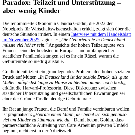
Paradox: Teilzeit und Unterstützung –
aber wenig Kinder
Die renommierte Ökonomin Claudia Goldin, die 2023 den
Nobelpreis für Wirtschaftswissenschaften erhielt, zeigt sich über die
deutsche Situation irritiert. In einem
Interview mit dem Handelsblatt
im November 2025
sagte sie: „
Die Geburtenrate in Deutschland
müsste viel höher sein
.“ Angesichts der hohen Teilzeitquote von
Frauen – eine der höchsten in Europa – und umfangreicher
staatlicher Familienleistungen sei es ihr ein Rätsel, warum die
Geburtenrate so niedrig ausfalle.
Goldin identifiziert ein grundlegendes Problem: den hohen sozialen
Druck auf Mütter. „
In Deutschland ist der soziale Druck, als ‚gute
Mutter‘ möglichst lange zu Hause zu bleiben, immer noch hoch
„,
erklärt die Harvard-Professorin. Diese Diskrepanz zwischen
staatlicher Unterstützung und gesellschaftlichen Erwartungen sei
einer der Gründe für die niedrige Geburtenrate.
Ihr Rat an junge Frauen, die Beruf und Familie vereinbaren wollen,
ist pragmatisch: „
Heirate einen Mann, der bereit ist, sich genauso
viel um Kinder zu kümmern wie du.
“ Damit betont Goldin, dass
partnerschaftliche Aufteilung von Care-Arbeit im privaten Umfeld
beginnt, nicht erst in der Arbeitswelt.