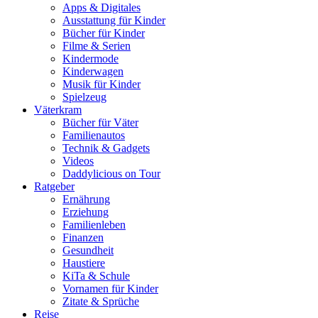
Apps & Digitales
Ausstattung für Kinder
Bücher für Kinder
Filme & Serien
Kindermode
Kinderwagen
Musik für Kinder
Spielzeug
Väterkram
Bücher für Väter
Familienautos
Technik & Gadgets
Videos
Daddylicious on Tour
Ratgeber
Ernährung
Erziehung
Familienleben
Finanzen
Gesundheit
Haustiere
KiTa & Schule
Vornamen für Kinder
Zitate & Sprüche
Reise