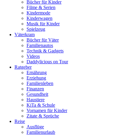
Bücher für Kinder
Filme & Serien
Kindermode
Kinderwagen
Musik für Kinder
Spielzeug
Väterkram
Bücher für Väter
Familienautos
Technik & Gadgets
Videos
Daddylicious on Tour
Ratgeber
Ernährung
Erziehung
Familienleben
Finanzen
Gesundheit
Haustiere
KiTa & Schule
Vornamen für Kinder
Zitate & Sprüche
Reise
Ausflüge
Familienurlaub