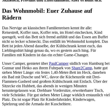
Sitzfleisch, Proviant und Entertainment. Aber es lohnt sich.
Das Wohnmobil: Euer Zuhause auf
Rädern
Das Nervige an klassischen Familienreisen kennt ihr alle:
Reisestreß, Koffer raus, Koffer rein, im Hotel einchecken, Kind
quengelt, weil das Bett sich fremd anfühlt und das Essen am Buffet
nicht so lecker schmeckt. Das entfällt im Wohnmobil komplett. Das
Bett ist jeden Abend dasselbe, der Kühlschrank kennt euch, das
Lieblingsshirt hängt genau da, wo es gestern auch hing. Für
Familien mit Kindern ist das ein echter Game-Changer.
Unser Camper, gemietet über
PaulCamper
südlich von Hamburg bei
Gunnar und Heiko aus ihrem Fuhrpark von
Share2Camp
, hatte gut
sieben Meter Länge: ein festes 1,40-Meter-Bett im Heck, daneben
ein Bad mit Dusche und WC, davor die Küchenzeile mit Drei-
Flammen-Gasherd und großem Kühlschrank mit Eisfach. Über der
Sitzecke ein Hubbett, das abends in wenigen Minuten
heruntergelassen war. Drehbare Vordersitze, erweiterbarer Tisch,
viele Schränke. Für gut sieben Meter Länge wirklich erstaunlich viel
Platz. Da ist sogar Platz für Kinderfahrräder, Kinderwagen,
Spielzeug und die Armada der Kuscheltiere.