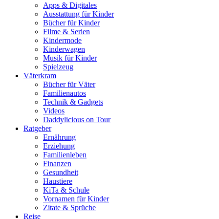
Apps & Digitales
Ausstattung für Kinder
Bücher für Kinder
Filme & Serien
Kindermode
Kinderwagen
Musik für Kinder
Spielzeug
Väterkram
Bücher für Väter
Familienautos
Technik & Gadgets
Videos
Daddylicious on Tour
Ratgeber
Ernährung
Erziehung
Familienleben
Finanzen
Gesundheit
Haustiere
KiTa & Schule
Vornamen für Kinder
Zitate & Sprüche
Reise