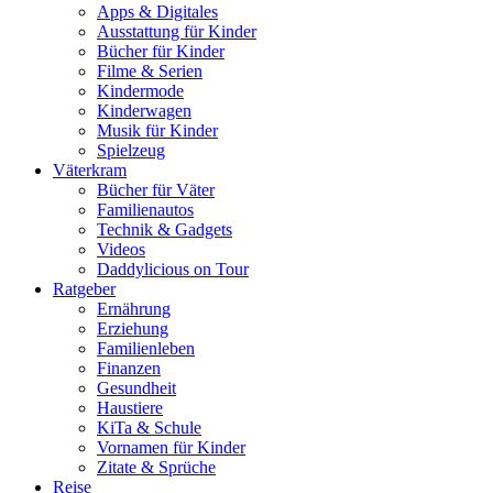
Apps & Digitales
Ausstattung für Kinder
Bücher für Kinder
Filme & Serien
Kindermode
Kinderwagen
Musik für Kinder
Spielzeug
Väterkram
Bücher für Väter
Familienautos
Technik & Gadgets
Videos
Daddylicious on Tour
Ratgeber
Ernährung
Erziehung
Familienleben
Finanzen
Gesundheit
Haustiere
KiTa & Schule
Vornamen für Kinder
Zitate & Sprüche
Reise