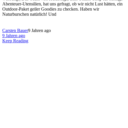
Abenteuer-Utensilien, hat uns gefragt, ob wir nicht Lust hätten, ein
Outdoor-Paket geiler Goodies zu checken. Haben wir
Naturburschen natürlich! Und
Carsten Bauer
9 Jahren ago
9 Jahren ago
Keep Reading