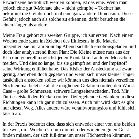
Erwachsene bedrohlich werden können, ist das eine. Wenn man
jedoch eine gut 9-Monate alte – nicht geimpfte – Tochter hat,
bekommt die Gefahr noch mal eine ganz andere Dimension. Diese
Gefahr jedoch auch als solche zu erkennen, dafür brauchen die
einen länger als andere.
Meine Frau gehört zur zweiten Gruppe, ich zur ersten. Nach einem
Wochenende ganz im Zeichen des Einlesens in die Materie
präsentiert sie mir am Sonntag Abend sichtlich emotionsgeladen und
doch klar analysierend ihren Plan: Die Kleine müsse raus aus der
Kita und generell möglichst jeden Kontakt mit anderen Menschen
meiden. Und dies so lange, bis sie geimpft sei und der Impfstoff
seine Wirkung entfaltet habe. Das Risiko der Ansteckung sei zwar
gering, aber eben doch gegeben und wenn sich unser kleiner Engel
tatsächlich anstecken sollte; wir könnten uns dies niemals verzeihen.
Noch einmal betet sie all die möglichen Gefahren runter, den Worst-
Case – große Schmerzen, schwere Langzeitenschäden, Tod. Mir
läuft es eiskalt den Rücken runter. Tiefergehende Gedanken in diese
Richtungen kann ich gar nicht zulassen. Auch mir wird klar: es gibt
nur diesen Weg. Alles andere wäre verantwortungslos und fühlt sich
falsch an.
In der Praxis bedeutet dies, dass sich entweder einer von uns beiden
für zwei, drei Wochen Urlaub nimmt, oder wir einen guten Geist
finden müssen, der sich full-time um unser Töchterchen kümmert.