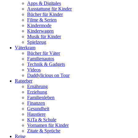
Apps & Digitales
Ausstattung für Kinder
Bücher für Kinder
Filme & Serien
Kindermode
Kinderwagen
Musik für Kinder
Spielzeug
Väterkram
Bücher für Väter
Familienautos
Technik & Gadgets
Videos
Daddylicious on Tour
Ratgeber
Ernährung
Erziehung
Familienleben
Finanzen
Gesundheit
Haustiere
KiTa & Schule
Vornamen für Kinder
Zitate & Sprüche
Reise