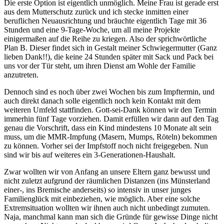
Die erste Option ist eigentlich unmöglich. Meine Frau ist gerade erst
aus dem Mutterschutz zurück und ich stecke inmitten einer
beruflichen Neuausrichtung und bräuchte eigentlich Tage mit 36
Stunden und eine 9-Tage-Woche, um all meine Projekte
einigermaßen auf die Reihe zu kriegen. Also der sprichwörtliche
Plan B. Dieser findet sich in Gestalt meiner Schwiegermutter (Ganz
lieben Dank!!), die keine 24 Stunden später mit Sack und Pack bei
uns vor der Tür steht, um ihren Dienst am Wohle der Familie
anzutreten.
Dennoch sind es noch über zwei Wochen bis zum Impftermin, und
auch direkt danach solle eigentlich noch kein Kontakt mit dem
weiteren Umfeld stattfinden. Gott-sei-Dank können wir den Termin
immerhin fünf Tage vorziehen. Damit erfüllen wir dann auf den Tag
genau die Vorschrift, dass ein Kind mindestens 10 Monate alt sein
muss, um die MMR-Impfung (Masern, Mumps, Röteln) bekommen
zu können. Vorher sei der Impfstoff noch nicht freigegeben. Nun
sind wir bis auf weiteres ein 3-Generationen-Haushalt.
Zwar wollten wir von Anfang an unsere Eltern ganz bewusst und
nicht zuletzt aufgrund der räumlichen Distanzen (ins Münsterland
einer-, ins Bremische anderseits) so intensiv in unser junges
Familienglück mit einbeziehen, wie möglich. Aber eine solche
Extremsituation wollten wir ihnen auch nicht unbedingt zumuten.
Naja, manchmal kann man sich die Gründe für gewisse Dinge nicht