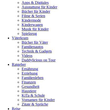
Apps & Digitales
Ausstattung für Kinder
Bücher für Kinder
Filme & Serien
Kindermode
Kinderwagen
Musik für Kinder
Spielzeug
Väterkram
Bücher für Väter
Familienautos
Technik & Gadgets
Videos
Daddylicious on Tour
Ratgeber
Ernährung
Erziehung
Familienleben
Finanzen
Gesundheit
Haustiere
KiTa & Schule
Vornamen für Kinder
Zitate & Sprüche
Reise