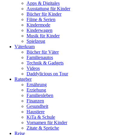
Apps & Digitales
Ausstattung für Kinder
Bücher für Kinder
Filme & Serien
Kindermode
Kinderwagen
Musik für Kinder
Spielzeug
Väterkram
Bücher für Väter
Familienautos
Technik & Gadgets
Videos
Daddylicious on Tour
Ratgeber
Ernährung
Erziehung
Familienleben
Finanzen
Gesundheit
Haustiere
KiTa & Schule
Vornamen für Kinder
Zitate & Sprüche
Reise