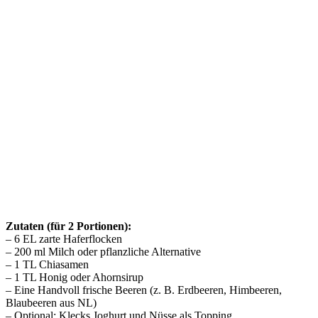
Zutaten (für 2 Portionen):
– 6 EL zarte Haferflocken
– 200 ml Milch oder pflanzliche Alternative
– 1 TL Chiasamen
– 1 TL Honig oder Ahornsirup
– Eine Handvoll frische Beeren (z. B. Erdbeeren, Himbeeren,
Blaubeeren aus NL)
– Optional: Klecks Joghurt und Nüsse als Topping