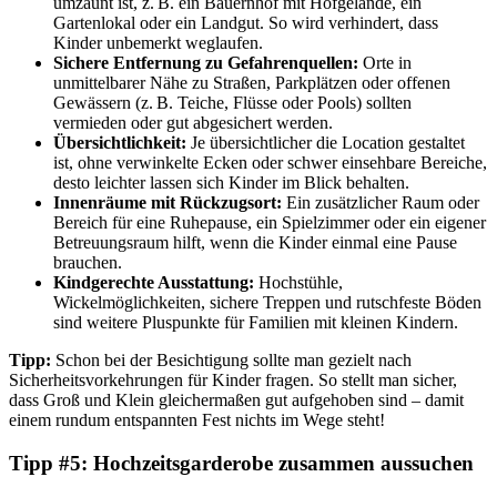
umzäunt ist, z. B. ein Bauernhof mit Hofgelände, ein
Gartenlokal oder ein Landgut. So wird verhindert, dass
Kinder unbemerkt weglaufen.
Sichere Entfernung zu Gefahrenquellen:
Orte in
unmittelbarer Nähe zu Straßen, Parkplätzen oder offenen
Gewässern (z. B. Teiche, Flüsse oder Pools) sollten
vermieden oder gut abgesichert werden.
Übersichtlichkeit:
Je übersichtlicher die Location gestaltet
ist, ohne verwinkelte Ecken oder schwer einsehbare Bereiche,
desto leichter lassen sich Kinder im Blick behalten.
Innenräume mit Rückzugsort:
Ein zusätzlicher Raum oder
Bereich für eine Ruhepause, ein Spielzimmer oder ein eigener
Betreuungsraum hilft, wenn die Kinder einmal eine Pause
brauchen.
Kindgerechte Ausstattung:
Hochstühle,
Wickelmöglichkeiten, sichere Treppen und rutschfeste Böden
sind weitere Pluspunkte für Familien mit kleinen Kindern.
Tipp:
Schon bei der Besichtigung sollte man gezielt nach
Sicherheitsvorkehrungen für Kinder fragen. So stellt man sicher,
dass Groß und Klein gleichermaßen gut aufgehoben sind – damit
einem rundum entspannten Fest nichts im Wege steht!
Tipp #5: Hochzeitsgarderobe zusammen aussuchen