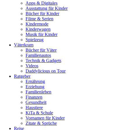
Apps & Digitales
Ausstattung für Kinder
Bücher für Kinder
Filme & Serien
Kindermode
Kinderwagen
Musik für Kinder
Spielzeug
Väterkram
Bücher für Väter
Familienautos
Technik & Gadgets
Videos
Daddylicious on Tour
Ratgeber
Ernährung
Erziehung
Familienleben
Finanzen
Gesundheit
Haustiere
KiTa & Schule
Vornamen für Kinder
Zitate & Sprüche
Reise