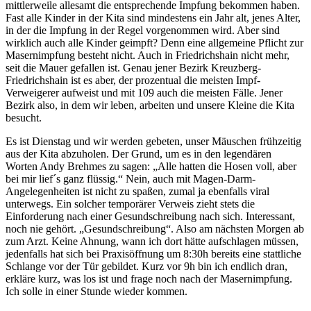
mittlerweile allesamt die entsprechende Impfung bekommen haben.
Fast alle Kinder in der Kita sind mindestens ein Jahr alt, jenes Alter,
in der die Impfung in der Regel vorgenommen wird. Aber sind
wirklich auch alle Kinder geimpft? Denn eine allgemeine Pflicht zur
Masernimpfung besteht nicht. Auch in Friedrichshain nicht mehr,
seit die Mauer gefallen ist. Genau jener Bezirk Kreuzberg-
Friedrichshain ist es aber, der prozentual die meisten Impf-
Verweigerer aufweist und mit 109 auch die meisten Fälle. Jener
Bezirk also, in dem wir leben, arbeiten und unsere Kleine die Kita
besucht.
Es ist Dienstag und wir werden gebeten, unser Mäuschen frühzeitig
aus der Kita abzuholen. Der Grund, um es in den legendären
Worten Andy Brehmes zu sagen: „Alle hatten die Hosen voll, aber
bei mir lief´s ganz flüssig.“ Nein, auch mit Magen-Darm-
Angelegenheiten ist nicht zu spaßen, zumal ja ebenfalls viral
unterwegs. Ein solcher temporärer Verweis zieht stets die
Einforderung nach einer Gesundschreibung nach sich. Interessant,
noch nie gehört. „Gesundschreibung“. Also am nächsten Morgen ab
zum Arzt. Keine Ahnung, wann ich dort hätte aufschlagen müssen,
jedenfalls hat sich bei Praxisöffnung um 8:30h bereits eine stattliche
Schlange vor der Tür gebildet. Kurz vor 9h bin ich endlich dran,
erkläre kurz, was los ist und frage noch nach der Masernimpfung.
Ich solle in einer Stunde wieder kommen.