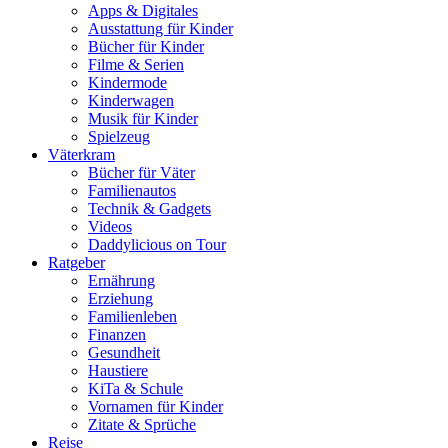
Apps & Digitales
Ausstattung für Kinder
Bücher für Kinder
Filme & Serien
Kindermode
Kinderwagen
Musik für Kinder
Spielzeug
Väterkram
Bücher für Väter
Familienautos
Technik & Gadgets
Videos
Daddylicious on Tour
Ratgeber
Ernährung
Erziehung
Familienleben
Finanzen
Gesundheit
Haustiere
KiTa & Schule
Vornamen für Kinder
Zitate & Sprüche
Reise