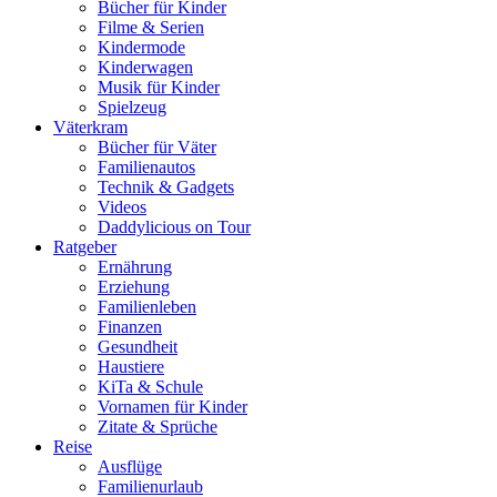
Bücher für Kinder
Filme & Serien
Kindermode
Kinderwagen
Musik für Kinder
Spielzeug
Väterkram
Bücher für Väter
Familienautos
Technik & Gadgets
Videos
Daddylicious on Tour
Ratgeber
Ernährung
Erziehung
Familienleben
Finanzen
Gesundheit
Haustiere
KiTa & Schule
Vornamen für Kinder
Zitate & Sprüche
Reise
Ausflüge
Familienurlaub