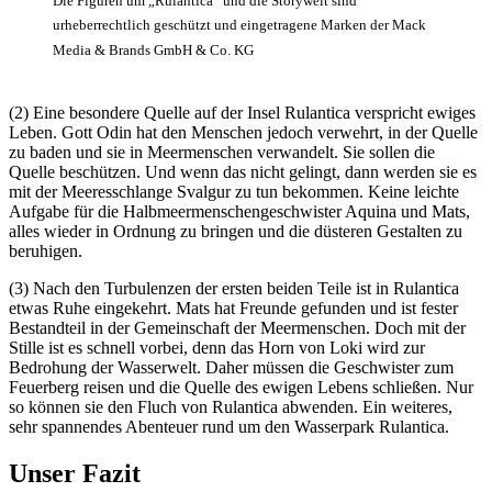
Die Figuren um „Rulantica“ und die Storywelt sind
urheberrechtlich geschützt und eingetragene Marken der Mack
Media & Brands GmbH & Co. KG
(2) Eine besondere Quelle auf der Insel Rulantica verspricht ewiges
Leben. Gott Odin hat den Menschen jedoch verwehrt, in der Quelle
zu baden und sie in Meermenschen verwandelt. Sie sollen die
Quelle beschützen. Und wenn das nicht gelingt, dann werden sie es
mit der Meeresschlange Svalgur zu tun bekommen. Keine leichte
Aufgabe für die Halbmeermenschengeschwister Aquina und Mats,
alles wieder in Ordnung zu bringen und die düsteren Gestalten zu
beruhigen.
(3) Nach den Turbulenzen der ersten beiden Teile ist in Rulantica
etwas Ruhe eingekehrt. Mats hat Freunde gefunden und ist fester
Bestandteil in der Gemeinschaft der Meermenschen. Doch mit der
Stille ist es schnell vorbei, denn das Horn von Loki wird zur
Bedrohung der Wasserwelt. Daher müssen die Geschwister zum
Feuerberg reisen und die Quelle des ewigen Lebens schließen. Nur
so können sie den Fluch von Rulantica abwenden. Ein weiteres,
sehr spannendes Abenteuer rund um den Wasserpark Rulantica.
Unser Fazit