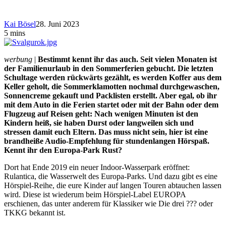
Kai Bösel
28. Juni 2023
5 mins
werbung
|
Bestimmt kennt ihr das auch. Seit vielen Monaten ist
der Familienurlaub in den Sommerferien gebucht. Die letzten
Schultage werden rückwärts gezählt, es werden Koffer aus dem
Keller geholt, die Sommerklamotten nochmal durchgewaschen,
Sonnencreme gekauft und Packlisten erstellt. Aber egal, ob ihr
mit dem Auto in die Ferien startet oder mit der Bahn oder dem
Flugzeug auf Reisen geht: Nach wenigen Minuten ist den
Kindern heiß, sie haben Durst oder langweilen sich und
stressen damit euch Eltern. Das muss nicht sein, hier ist eine
brandheiße Audio-Empfehlung für stundenlangen Hörspaß.
Kennt ihr den Europa-Park Rust?
Dort hat Ende 2019 ein neuer Indoor-Wasserpark eröffnet:
Rulantica, die Wasserwelt des Europa-Parks. Und dazu gibt es eine
Hörspiel-Reihe, die eure Kinder auf langen Touren abtauchen lassen
wird. Diese ist wiederum beim Hörspiel-Label EUROPA
erschienen, das unter anderem für Klassiker wie Die drei ??? oder
TKKG bekannt ist.