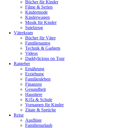
Bücher für Kinder
Filme & Serien
Kindermode
Kinderwagen
Musik für Kinder
Spielzeug
Väterkram
Bücher für Väter
Familienautos
Technik & Gadgets
Videos
Daddylicious on Tour
Ratgeber
Ernährung
Erziehung
Familienleben
Finanzen
Gesundheit
Haustiere
KiTa & Schule
Vornamen für Kinder
Zitate & Sprüche
Reise
Ausflüge
Familienurlaub