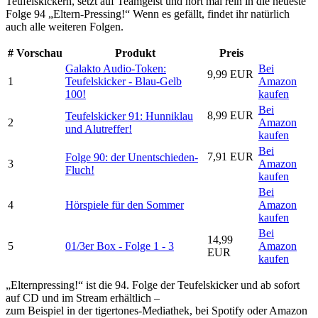
Teufelskickern, setzt auf Teamgeist und hört mal rein in die neueste
Folge 94 „Eltern-Pressing!“ Wenn es gefällt, findet ihr natürlich
auch alle weiteren Folgen.
#
Vorschau
Produkt
Preis
Galakto Audio-Token:
Bei
9,99 EUR
1
Teufelskicker - Blau-Gelb
Amazon
100!
kaufen
Bei
8,99 EUR
Teufelskicker 91: Hunniklau
2
Amazon
und Alutreffer!
kaufen
Bei
7,91 EUR
Folge 90: der Unentschieden-
3
Amazon
Fluch!
kaufen
Bei
4
Hörspiele für den Sommer
Amazon
kaufen
Bei
14,99
5
01/3er Box - Folge 1 - 3
Amazon
EUR
kaufen
„Elternpressing!“ ist die 94. Folge der Teufelskicker und ab sofort
auf CD und im Stream erhältlich –
zum Beispiel in der tigertones-Mediathek, bei Spotify oder Amazon