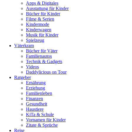
Apps & Digitales
Ausstattung für Kinder
Bücher für Kinder
Filme & Serien
Kindermode
Kinderwagen
Musik für Kinder
Spielzeug
Väterkram
Bücher für Väter
Familienautos
Technik & Gadgets
Videos
Daddylicious on Tour
Ratgeber
Ernährung
Erziehung
Familienleben
Finanzen
Gesundheit
Haustiere
KiTa & Schule
Vornamen für Kinder
Zitate & Sprüche
Reise