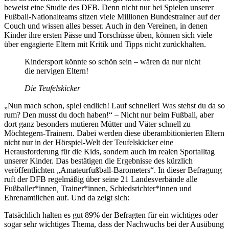
beweist eine Studie des DFB. Denn nicht nur bei Spielen unserer
Fußball-Nationalteams sitzen viele Millionen Bundestrainer auf der
Couch und wissen alles besser. Auch in den Vereinen, in denen
Kinder ihre ersten Pässe und Torschüsse üben, können sich viele
über engagierte Eltern mit Kritik und Tipps nicht zurückhalten.
Kindersport könnte so schön sein – wären da nur nicht
die nervigen Eltern!
Die Teufelskicker
„Nun mach schon, spiel endlich! Lauf schneller! Was stehst du da so
rum? Den musst du doch haben!“ – Nicht nur beim Fußball, aber
dort ganz besonders mutieren Mütter und Väter schnell zu
Möchtegern-Trainern. Dabei werden diese überambitionierten Eltern
nicht nur in der Hörspiel-Welt der Teufelskicker eine
Herausforderung für die Kids, sondern auch im realen Sportalltag
unserer Kinder. Das bestätigen die Ergebnisse des kürzlich
veröffentlichten „Amateurfußball-Barometers“. In dieser Befragung
ruft der DFB regelmäßig über seine 21 Landesverbände alle
Fußballer*innen
,
Trainer*innen, Schiedsrichter*innen und
Ehrenamtlichen auf. Und da zeigt sich:
Tatsächlich halten es gut 89% der Befragten für ein wichtiges oder
sogar sehr wichtiges Thema, dass der Nachwuchs bei der Ausübung