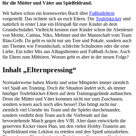
für die Mütter und Väter am Spielfeldrand.
Wir haben schon ein lesenswertes Buch über
Fußballeltern
vorgestellt. Das richtete sich an euch Eltern. Die
Teufelskicker
sind
natürlich in erster Linie ein Hörspaß für eure Kinder ab dem
Grundschulalter. Vielleicht kennen eure Kinder schon die Abenteuer
von Moritz, Catrina, Niko, Mehmet und der Mannschaft vom Team
Blau-Gelb. Da geht es nicht nur um Tore und Pokale, sondern auch
um Themen wie Freundschaft, schlechte Schulnoten oder die erste
Liebe. Ein toller Mix aus Alltagsthemen und Fußball-Action. Auch
für Eltern zum Mithören. Worum geht es aber in der neuen Folge?
Inhalt „Elternpressing“
Normalerweise haben Moritz und seine Mitspieler immer ziemlich
viel Spaß am Training. Doch die Situation ändert sich, als immer
häufiger Teufelskicker-Eltern auf dem Trainingsgelände auftauchen.
Denn die Mütter und Väter kommen nicht nur zum Zuschauen,
sondern wissen auch noch alles besser! Das bringt nicht nur
ziemlich viel Unruhe ins Team und die Spieler durcheinander,
sondern verdirbt dem Team auch die Vorfreude auf das
bevorstehende Match gegen den VfB. Aber dann entwickeln die
genervten Kicker einen Plan, um den vielen Hobby-Trainern am
Spielfeldrand eine Lektion zu erteilen und den Spieß umzudrehen.