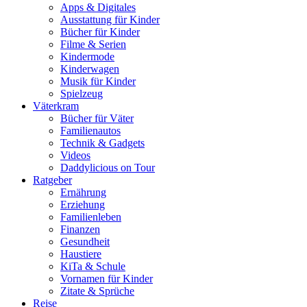
Apps & Digitales
Ausstattung für Kinder
Bücher für Kinder
Filme & Serien
Kindermode
Kinderwagen
Musik für Kinder
Spielzeug
Väterkram
Bücher für Väter
Familienautos
Technik & Gadgets
Videos
Daddylicious on Tour
Ratgeber
Ernährung
Erziehung
Familienleben
Finanzen
Gesundheit
Haustiere
KiTa & Schule
Vornamen für Kinder
Zitate & Sprüche
Reise