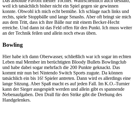
Das absolute Favorit meiner Tochter. Wahrscheinlich auch deshalb,
weil ich tatsächlich bisher nicht ein Spiel gegen sie gewinnen
konnte. Obwohl ich mich echt bemühe. Ich schlage nach links und
rechts, spiele Stoppbälle und lange Smashs. Aber oft bringt sie mich
aus dem Tritt, dass ich ihre Bälle nur mit einem Becker-Hecht
erreiche. Und dann ist das Feld offen für den Punkt. Ich muss weiter
an der Technik feilen und allein noch etwas üben.
Bowling
Hier habe ich dann Oberwasser, schließlich war ich sogar im echten
Leben mal Member im berüchtigten Bloody Bullets Bowlingclub
und habe dabei sogar mehrfach die 200 Punkte geknackt. Das
kommt mir nun bei Nintendo Switch Sports zugute. Da können
tatsächlich ein bis 16! Spieler antreten. Dann wird es allerdings eine
lange Sitzung. Aber Spaß macht es auf jeden Fall. Im K.O.-Turnier
kann der Sieger ausgespielt werden und allein gibt es spannende
Nebenaufgaben. Den Drall für den Strike gibt die Drehung des
Handgelenkes.