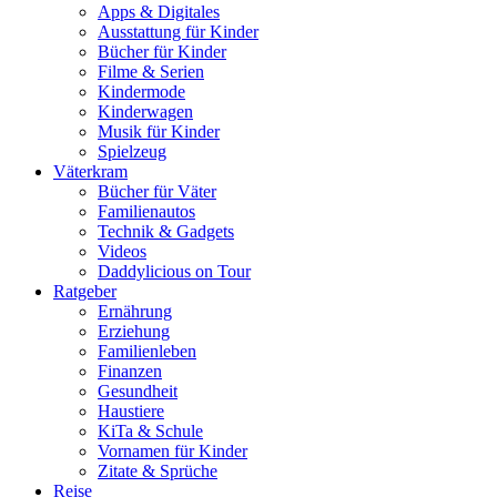
Apps & Digitales
Ausstattung für Kinder
Bücher für Kinder
Filme & Serien
Kindermode
Kinderwagen
Musik für Kinder
Spielzeug
Väterkram
Bücher für Väter
Familienautos
Technik & Gadgets
Videos
Daddylicious on Tour
Ratgeber
Ernährung
Erziehung
Familienleben
Finanzen
Gesundheit
Haustiere
KiTa & Schule
Vornamen für Kinder
Zitate & Sprüche
Reise