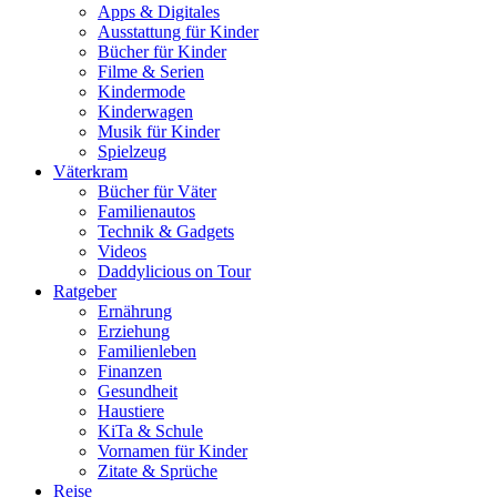
Apps & Digitales
Ausstattung für Kinder
Bücher für Kinder
Filme & Serien
Kindermode
Kinderwagen
Musik für Kinder
Spielzeug
Väterkram
Bücher für Väter
Familienautos
Technik & Gadgets
Videos
Daddylicious on Tour
Ratgeber
Ernährung
Erziehung
Familienleben
Finanzen
Gesundheit
Haustiere
KiTa & Schule
Vornamen für Kinder
Zitate & Sprüche
Reise