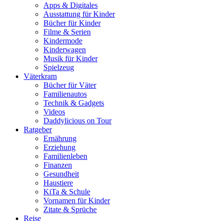
Apps & Digitales
Ausstattung für Kinder
Bücher für Kinder
Filme & Serien
Kindermode
Kinderwagen
Musik für Kinder
Spielzeug
Väterkram
Bücher für Väter
Familienautos
Technik & Gadgets
Videos
Daddylicious on Tour
Ratgeber
Ernährung
Erziehung
Familienleben
Finanzen
Gesundheit
Haustiere
KiTa & Schule
Vornamen für Kinder
Zitate & Sprüche
Reise