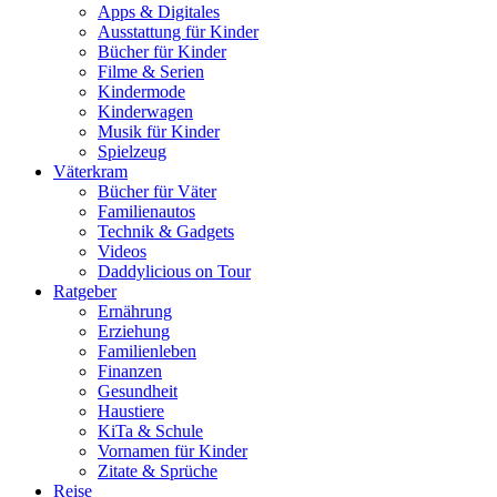
Apps & Digitales
Ausstattung für Kinder
Bücher für Kinder
Filme & Serien
Kindermode
Kinderwagen
Musik für Kinder
Spielzeug
Väterkram
Bücher für Väter
Familienautos
Technik & Gadgets
Videos
Daddylicious on Tour
Ratgeber
Ernährung
Erziehung
Familienleben
Finanzen
Gesundheit
Haustiere
KiTa & Schule
Vornamen für Kinder
Zitate & Sprüche
Reise