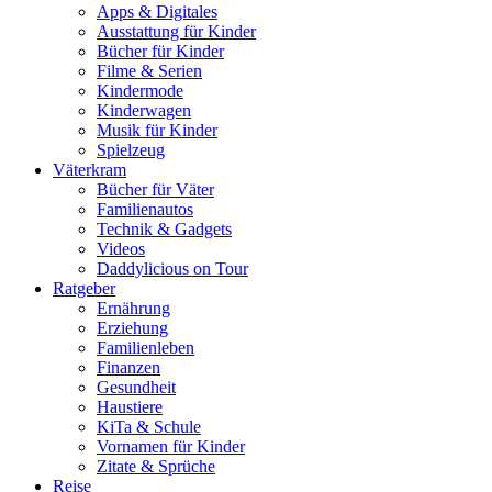
Apps & Digitales
Ausstattung für Kinder
Bücher für Kinder
Filme & Serien
Kindermode
Kinderwagen
Musik für Kinder
Spielzeug
Väterkram
Bücher für Väter
Familienautos
Technik & Gadgets
Videos
Daddylicious on Tour
Ratgeber
Ernährung
Erziehung
Familienleben
Finanzen
Gesundheit
Haustiere
KiTa & Schule
Vornamen für Kinder
Zitate & Sprüche
Reise