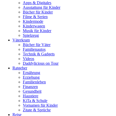
Apps & Digitales
Ausstattung für Kinder
Bücher für Kinder
Filme & Serien
Kindermode
Kinderwagen
Musik für Kinder
Spielzeug
Väterkram
Bücher für Väter
Familienautos
Technik & Gadgets
Videos
Daddylicious on Tour
Ratgeber
Ernährung
Erziehung
Familienleben
Finanzen
Gesundheit
Haustiere
KiTa & Schule
Vornamen für Kinder
Zitate & Sprüche
Reise