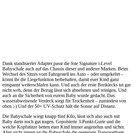
Dank standisierter Adapter passt die Joie Signature i-Level
Babyschale auch auf das Chassis dieser und anderer Marken. Beim
Wechsel des Sitzes vom Fahrgestell ins Auto – oder umgekehrt –
könnt ihr die Liegefunktion beibehalten, damit euer Kind ganz
entspannt weiterschlafen kann. Und auch der erste Breiklecks tut gar
nicht weh, denn der Bezug lässt sich abnehmen und reinigen. Und
auch an die Sicherheit von eurem Baby wurde gedacht. Das
wasserabweisende Verdeck sorgt für Trockenheit – zumindest von
oben ;-) Und der 50+ UV-Schutz hält die Sonne auf Distanz.
Die Babyschale wiegt knapp fünf Kilo, lässt sich also auch mit
Baby darin noch gut tragen. Gepolsterte 3-Punkt-Gurte und die
weiche Kopfstütze betten euer Kind immer angenehm und sicher.
Aber nicht immer ist die Babyschale die geeignete Transportform,