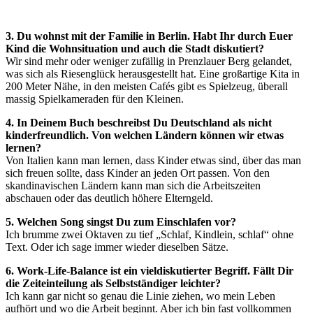
3. Du wohnst mit der Familie in Berlin. Habt Ihr durch Euer
Kind die Wohnsituation und auch die Stadt diskutiert?
Wir sind mehr oder weniger zufällig in Prenzlauer Berg gelandet,
was sich als Riesenglück herausgestellt hat. Eine großartige Kita in
200 Meter Nähe, in den meisten Cafés gibt es Spielzeug, überall
massig Spielkameraden für den Kleinen.
4. In Deinem Buch beschreibst Du Deutschland als nicht
kinderfreundlich. Von welchen Ländern können wir etwas
lernen?
Von Italien kann man lernen, dass Kinder etwas sind, über das man
sich freuen sollte, dass Kinder an jeden Ort passen. Von den
skandinavischen Ländern kann man sich die Arbeitszeiten
abschauen oder das deutlich höhere Elterngeld.
5. Welchen Song singst Du zum Einschlafen vor?
Ich brumme zwei Oktaven zu tief „Schlaf, Kindlein, schlaf“ ohne
Text. Oder ich sage immer wieder dieselben Sätze.
6. Work-Life-Balance ist ein vieldiskutierter Begriff. Fällt Dir
die Zeiteinteilung als Selbstständiger leichter?
Ich kann gar nicht so genau die Linie ziehen, wo mein Leben
aufhört und wo die Arbeit beginnt. Aber ich bin fast vollkommen