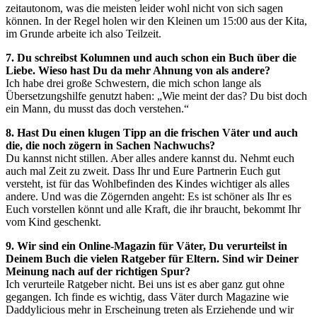
zeitautonom, was die meisten leider wohl nicht von sich sagen
können. In der Regel holen wir den Kleinen um 15:00 aus der Kita,
im Grunde arbeite ich also Teilzeit.
7. Du schreibst Kolumnen und auch schon ein Buch über die
Liebe. Wieso hast Du da mehr Ahnung von als andere?
Ich habe drei große Schwestern, die mich schon lange als
Übersetzungshilfe genutzt haben: „Wie meint der das? Du bist doch
ein Mann, du musst das doch verstehen.“
8. Hast Du einen klugen Tipp an die frischen Väter und auch
die, die noch zögern in Sachen Nachwuchs?
Du kannst nicht stillen. Aber alles andere kannst du. Nehmt euch
auch mal Zeit zu zweit. Dass Ihr und Eure Partnerin Euch gut
versteht, ist für das Wohlbefinden des Kindes wichtiger als alles
andere. Und was die Zögernden angeht: Es ist schöner als Ihr es
Euch vorstellen könnt und alle Kraft, die ihr braucht, bekommt Ihr
vom Kind geschenkt.
9. Wir sind ein Online-Magazin für Väter, Du verurteilst in
Deinem Buch die vielen Ratgeber für Eltern. Sind wir Deiner
Meinung nach auf der richtigen Spur?
Ich verurteile Ratgeber nicht. Bei uns ist es aber ganz gut ohne
gegangen. Ich finde es wichtig, dass Väter durch Magazine wie
Daddylicious mehr in Erscheinung treten als Erziehende und wir