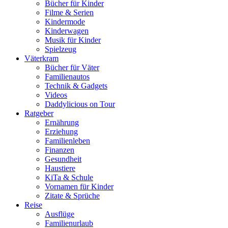
Bücher für Kinder
Filme & Serien
Kindermode
Kinderwagen
Musik für Kinder
Spielzeug
Väterkram
Bücher für Väter
Familienautos
Technik & Gadgets
Videos
Daddylicious on Tour
Ratgeber
Ernährung
Erziehung
Familienleben
Finanzen
Gesundheit
Haustiere
KiTa & Schule
Vornamen für Kinder
Zitate & Sprüche
Reise
Ausflüge
Familienurlaub