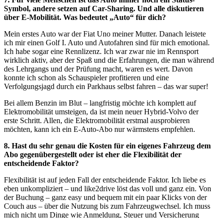
Symbol, andere setzen auf Car-Sharing. Und alle diskutieren
über E-Mobilität. Was bedeutet „Auto“ für dich?
Mein erstes Auto war der Fiat Uno meiner Mutter. Danach leistete
ich mir einen Golf I. Auto und Autofahren sind für mich emotional.
Ich habe sogar eine Rennlizenz. Ich war zwar nie im Rennsport
wirklich aktiv, aber der Spaß und die Erfahrungen, die man während
des Lehrgangs und der Prüfung macht, waren es wert. Davon
konnte ich schon als Schauspieler profitieren und eine
Verfolgungsjagd durch ein Parkhaus selbst fahren – das war super!
Bei allem Benzin im Blut – langfristig möchte ich komplett auf
Elektromobilität umsteigen, da ist mein neuer Hybrid-Volvo der
erste Schritt. Allen, die Elektromobilität erstmal ausprobieren
möchten, kann ich ein E-Auto-Abo nur wärmstens empfehlen.
8. Hast du sehr genau die Kosten für ein eigenes Fahrzeug dem
Abo gegenübergestellt oder ist eher die Flexibilität der
entscheidende Faktor?
Flexibilität ist auf jeden Fall der entscheidende Faktor. Ich liebe es
eben unkompliziert – und like2drive löst das voll und ganz ein. Von
der Buchung – ganz easy und bequem mit ein paar Klicks von der
Couch aus – über die Nutzung bis zum Fahrzeugwechsel. Ich muss
mich nicht um Dinge wie Anmeldung, Steuer und Versicherung