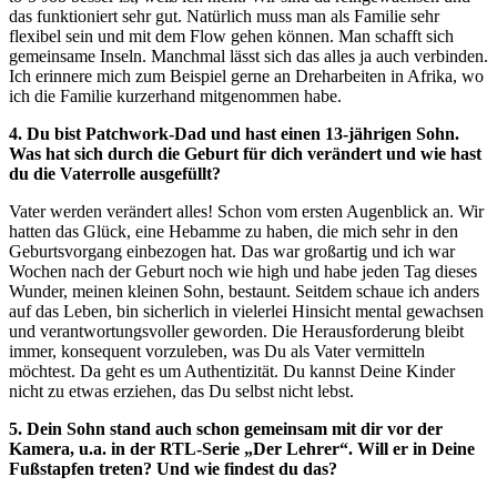
das funktioniert sehr gut. Natürlich muss man als Familie sehr
flexibel sein und mit dem Flow gehen können. Man schafft sich
gemeinsame Inseln. Manchmal lässt sich das alles ja auch verbinden.
Ich erinnere mich zum Beispiel gerne an Dreharbeiten in Afrika, wo
ich die Familie kurzerhand mitgenommen habe.
4. Du bist Patchwork-Dad und hast einen 13-jährigen Sohn.
Was hat sich durch die Geburt für dich verändert und wie hast
du die Vaterrolle ausgefüllt?
Vater werden verändert alles! Schon vom ersten Augenblick an. Wir
hatten das Glück, eine Hebamme zu haben, die mich sehr in den
Geburtsvorgang einbezogen hat. Das war großartig und ich war
Wochen nach der Geburt noch wie high und habe jeden Tag dieses
Wunder, meinen kleinen Sohn, bestaunt. Seitdem schaue ich anders
auf das Leben, bin sicherlich in vielerlei Hinsicht mental gewachsen
und verantwortungsvoller geworden. Die Herausforderung bleibt
immer, konsequent vorzuleben, was Du als Vater vermitteln
möchtest. Da geht es um Authentizität. Du kannst Deine Kinder
nicht zu etwas erziehen, das Du selbst nicht lebst.
5. Dein Sohn stand auch schon gemeinsam mit dir vor der
Kamera, u.a. in der RTL-Serie „Der Lehrer“. Will er in Deine
Fußstapfen treten? Und wie findest du das?