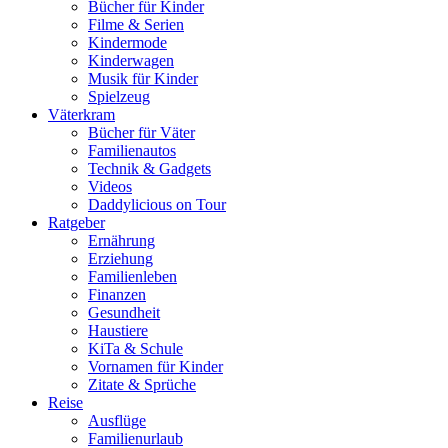
Bücher für Kinder
Filme & Serien
Kindermode
Kinderwagen
Musik für Kinder
Spielzeug
Väterkram
Bücher für Väter
Familienautos
Technik & Gadgets
Videos
Daddylicious on Tour
Ratgeber
Ernährung
Erziehung
Familienleben
Finanzen
Gesundheit
Haustiere
KiTa & Schule
Vornamen für Kinder
Zitate & Sprüche
Reise
Ausflüge
Familienurlaub