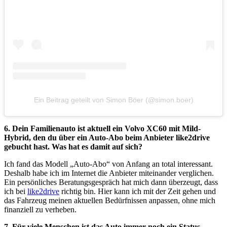
Ein Beitrag geteilt von Simon Böer (@simon.boer)
6. Dein Familienauto ist aktuell ein Volvo XC60 mit Mild-
Hybrid, den du über ein Auto-Abo beim Anbieter like2drive
gebucht hast. Was hat es damit auf sich?
Ich fand das Modell „Auto-Abo“ von Anfang an total interessant.
Deshalb habe ich im Internet die Anbieter miteinander verglichen.
Ein persönliches Beratungsgespräch hat mich dann überzeugt, dass
ich bei
like2drive
richtig bin. Hier kann ich mit der Zeit gehen und
das Fahrzeug meinen aktuellen Bedürfnissen anpassen, ohne mich
finanziell zu verheben.
7. Für viele Menschen ist das Auto immer noch ein Status-