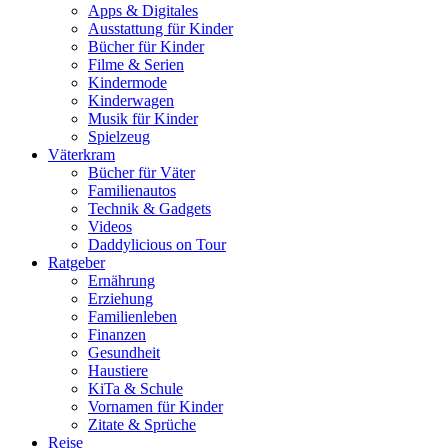
Apps & Digitales
Ausstattung für Kinder
Bücher für Kinder
Filme & Serien
Kindermode
Kinderwagen
Musik für Kinder
Spielzeug
Väterkram
Bücher für Väter
Familienautos
Technik & Gadgets
Videos
Daddylicious on Tour
Ratgeber
Ernährung
Erziehung
Familienleben
Finanzen
Gesundheit
Haustiere
KiTa & Schule
Vornamen für Kinder
Zitate & Sprüche
Reise