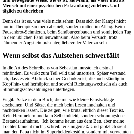
und bewegende Weise, wie es ist, als Mann, als Vater und als
Mensch mit einer psychischen Erkrankung zu leben. Und
täglich zu überleben.
Denn das ist es, was viele nicht sehen: Dass sich der Kampf nicht
nur in Therapiezimmern abspielt, sondern mitten im Alltag. Beim
Pausenbrot-Schmieren, beim Sandburgenbauen und somit jeden Tag
in dem üblichen Familienwahnsinn. Also beim Versuch, trotz
lähmender Angst ein präsenter, liebevoller Vater zu sein.
Wenn selbst das Aufstehen schwerfällt
In die Art des Schreibens von Sebastian musste ich erstmal
reinfinden. Es wirkt zum Teil wild und unsortiert. Später verstand
ich, dass es ein Abdruck seiner Gedanken ist, die auch ständig im
Kopf hin- und herhüpfen und sowohl Richtungswechseln als auch
Stimmungsschwankungen unterliegen.
Es gibt Sätze in dem Buch, die mir wie kleine Faustschläge
erscheinen. Und Sätze, die mich beim Lesen innehalten und
nachdenken lassen. Die zeigen, wie brutal ehrlich dieser Text ist.
Kein Herumeiern und kein Selbstmitleid, sondern schonungslose
Bestandsaufnahme. „Ich komme kaum aus dem Bett, aber meine
Tochter braucht mich“, schreibt er sinngemäß. Und plötzlich sieht
man den Papa nicht im Superheldenkostüm, sondern mit verweinten