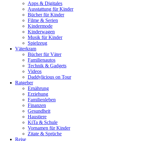
Apps & Digitales
Ausstattung für Kinder
Bücher für Kinder
Filme & Serien
Kindermode
Kinderwagen
Musik für Kinder
Spielzeug
Väterkram
Bücher für Väter
Familienautos
Technik & Gadgets
Videos
Daddylicious on Tour
Ratgeber
Ernährung
Erziehung
Familienleben
Finanzen
Gesundheit
Haustiere
KiTa & Schule
Vornamen für Kinder
Zitate & Sprüche
Reise