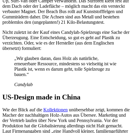
Up, Surf-Van oder Camper verwandeln. Das Surfbrett klebt fest auf
dem Dach oder der Ladefläche – möglich macht das ein versteckt
verbauter Magnet. Der Beach Bus rollt auf Kunststofffelgen und
Gummirädern daher. Die Achsen sind aus Metall und bestehen
problemlos den (ungeplanten!) 21 Kilo-Belastungstest.
Nicht zuletzt ist der Kauf eines Candylab-Spielzeugs eine Sache der
Überzeugung. Eine Entscheidung, so gut es geht auf Plastik zu
verzichten. Oder, wie es der Hersteller (aus dem Englischen
übersetzt) formuliert:
„Wir glauben daran, dass Holz als natürliche,
erneuerbare Ressource, mindestens so vielseitig ist wie
Plastik ist, wenn es darum geht, tolle Spielzeuge zu
bauen.“
Candylab
US-Design made in China
Wie der Blick auf die
Kollektionen
unübersehbar zeigt, kommen die
Macher der nachhaltigen Holz-Autos aus Übersee. Marketing und
der Vertrieb laufen über New York und Pennsylvania. Vor der
Produktion hat die Globalisierung allerdings nicht Halt gemacht.
Laut Firmenangaben sind „eine Handvoll kleiner, familiengeführter