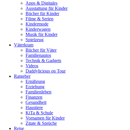
Apps & Digitales
Ausstattung für Kinder
Bücher für Kinder
Filme & Serien
Kindermode
Kinderwagen
Musik für Kinder
Spielzeug
Väterkram
Bücher für Väter
Familienautos
Technik & Gadgets
Videos
Daddylicious on Tour
Ratgeber
Ernährung
Erziehung
Familienleben
Finanzen
Gesundheit
Haustiere
KiTa & Schule
Vornamen für Kinder
Zitate & Sprüche
Reise