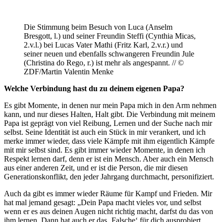
Die Stimmung beim Besuch von Luca (Anselm
Bresgott, l.) und seiner Freundin Steffi (Cynthia Micas,
2.v.l.) bei Lucas Vater Mathi (Fritz Karl, 2.v.r.) und
seiner neuen und ebenfalls schwangeren Freundin Jule
(Christina do Rego, r.) ist mehr als angespannt. // ©
ZDF/Martin Valentin Menke
Welche Verbindung hast du zu deinem eigenen Papa?
Es gibt Momente, in denen nur mein Papa mich in den Arm nehmen
kann, und nur dieses Halten, Halt gibt. Die Verbindung mit meinem
Papa ist geprägt von viel Reibung, Lernen und der Suche nach mir
selbst. Seine Identität ist auch ein Stück in mir verankert, und ich
merke immer wieder, dass viele Kämpfe mit ihm eigentlich Kämpfe
mit mir selbst sind. Es gibt immer wieder Momente, in denen ich
Respekt lernen darf, denn er ist ein Mensch. Aber auch ein Mensch
aus einer anderen Zeit, und er ist die Person, die mir diesen
Generationskonflikt, den jeder Jahrgang durchmacht, personifiziert.
Auch da gibt es immer wieder Räume für Kampf und Frieden. Mir
hat mal jemand gesagt: „Dein Papa macht vieles vor, und selbst
wenn er es aus deinen Augen nicht richtig macht, darfst du das von
ihm lernen. Dann hat auch er das ‚Falsche‘ für dich ausprobiert,