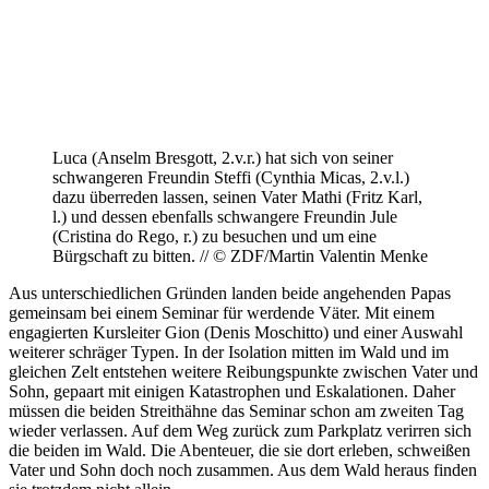
Luca (Anselm Bresgott, 2.v.r.) hat sich von seiner
schwangeren Freundin Steffi (Cynthia Micas, 2.v.l.)
dazu überreden lassen, seinen Vater Mathi (Fritz Karl,
l.) und dessen ebenfalls schwangere Freundin Jule
(Cristina do Rego, r.) zu besuchen und um eine
Bürgschaft zu bitten. // © ZDF/Martin Valentin Menke
Aus unterschiedlichen Gründen landen beide angehenden Papas
gemeinsam bei einem Seminar für werdende Väter. Mit einem
engagierten Kursleiter Gion (Denis Moschitto) und einer Auswahl
weiterer schräger Typen. In der Isolation mitten im Wald und im
gleichen Zelt entstehen weitere Reibungspunkte zwischen Vater und
Sohn, gepaart mit einigen Katastrophen und Eskalationen. Daher
müssen die beiden Streithähne das Seminar schon am zweiten Tag
wieder verlassen. Auf dem Weg zurück zum Parkplatz verirren sich
die beiden im Wald. Die Abenteuer, die sie dort erleben, schweißen
Vater und Sohn doch noch zusammen. Aus dem Wald heraus finden