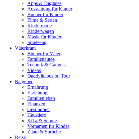
Apps & Digitales
Ausstattung für Kinder
Bücher für Kinder
Filme & Serien
Kindermode
Kinderwagen
Musik für Kinder
Spielzeug
Väterkram
Bücher für Väter
Familienautos
Technik & Gadgets
Videos
Daddylicious on Tour
Ratgeber
Ernährung
Erziehung
Familienleben
Finanzen
Gesundheit
Haustiere
KiTa & Schule
Vornamen für Kinder
Zitate & Sprüche
Reise