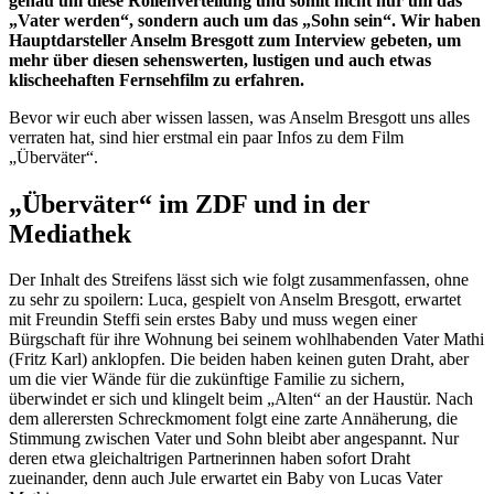
genau um diese Rollenverteilung und somit nicht nur um das
„Vater werden“, sondern auch um das „Sohn sein“. Wir haben
Hauptdarsteller Anselm Bresgott zum Interview gebeten, um
mehr über diesen sehenswerten, lustigen und auch etwas
klischeehaften Fernsehfilm zu erfahren.
Bevor wir euch aber wissen lassen, was Anselm Bresgott uns alles
verraten hat, sind hier erstmal ein paar Infos zu dem Film
„Überväter“.
„Überväter“ im ZDF und in der
Mediathek
Der Inhalt des Streifens lässt sich wie folgt zusammenfassen, ohne
zu sehr zu spoilern: Luca, gespielt von Anselm Bresgott, erwartet
mit Freundin Steffi sein erstes Baby und muss wegen einer
Bürgschaft für ihre Wohnung bei seinem wohlhabenden Vater Mathi
(Fritz Karl) anklopfen. Die beiden haben keinen guten Draht, aber
um die vier Wände für die zukünftige Familie zu sichern,
überwindet er sich und klingelt beim „Alten“ an der Haustür. Nach
dem allerersten Schreckmoment folgt eine zarte Annäherung, die
Stimmung zwischen Vater und Sohn bleibt aber angespannt. Nur
deren etwa gleichaltrigen Partnerinnen haben sofort Draht
zueinander, denn auch Jule erwartet ein Baby von Lucas Vater