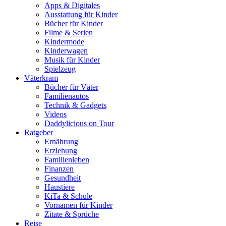
Apps & Digitales
Ausstattung für Kinder
Bücher für Kinder
Filme & Serien
Kindermode
Kinderwagen
Musik für Kinder
Spielzeug
Väterkram
Bücher für Väter
Familienautos
Technik & Gadgets
Videos
Daddylicious on Tour
Ratgeber
Ernährung
Erziehung
Familienleben
Finanzen
Gesundheit
Haustiere
KiTa & Schule
Vornamen für Kinder
Zitate & Sprüche
Reise