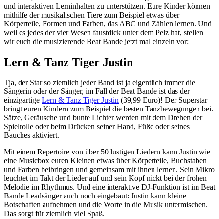
und interaktiven Lerninhalten zu unterstützen. Eure Kinder können
mithilfe der musikalischen Tiere zum Beispiel etwas über
Körperteile, Formen und Farben, das ABC und Zählen lernen. Und
weil es jedes der vier Wesen faustdick unter dem Pelz hat, stellen
wir euch die musizierende Beat Bande jetzt mal einzeln vor:
Lern & Tanz Tiger Justin
Tja, der Star so ziemlich jeder Band ist ja eigentlich immer die
Sängerin oder der Sänger, im Fall der Beat Bande ist das der
einzigartige
Lern & Tanz Tiger Justin
(39,99 Euro)! Der Superstar
bringt euren Kindern zum Beispiel die besten Tanzbewegungen bei.
Sätze, Geräusche und bunte Lichter werden mit dem Drehen der
Spielrolle oder beim Drücken seiner Hand, Füße oder seines
Bauches aktiviert.
Mit einem Repertoire von über 50 lustigen Liedern kann Justin wie
eine Musicbox euren Kleinen etwas über Körperteile, Buchstaben
und Farben beibringen und gemeinsam mit ihnen lernen. Sein Mikro
leuchtet im Takt der Lieder auf und sein Kopf nickt bei der frohen
Melodie im Rhythmus. Und eine interaktive DJ-Funktion ist im Beat
Bande Leadsänger auch noch eingebaut: Justin kann kleine
Botschaften aufnehmen und die Worte in die Musik untermischen.
Das sorgt für ziemlich viel Spaß.