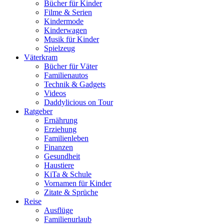
Bücher für Kinder
Filme & Serien
Kindermode
Kinderwagen
Musik für Kinder
Spielzeug
Väterkram
Bücher für Väter
Familienautos
Technik & Gadgets
Videos
Daddylicious on Tour
Ratgeber
Ernährung
Erziehung
Familienleben
Finanzen
Gesundheit
Haustiere
KiTa & Schule
Vornamen für Kinder
Zitate & Sprüche
Reise
Ausflüge
Familienurlaub