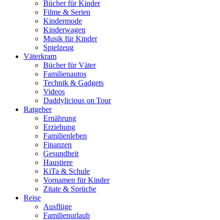
Bücher für Kinder
Filme & Serien
Kindermode
Kinderwagen
Musik für Kinder
Spielzeug
Väterkram
Bücher für Väter
Familienautos
Technik & Gadgets
Videos
Daddylicious on Tour
Ratgeber
Ernährung
Erziehung
Familienleben
Finanzen
Gesundheit
Haustiere
KiTa & Schule
Vornamen für Kinder
Zitate & Sprüche
Reise
Ausflüge
Familienurlaub