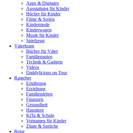
Apps & Digitales
Ausstattung für Kinder
Bücher für Kinder
Filme & Serien
Kindermode
Kinderwagen
Musik für Kinder
Spielzeug
Väterkram
Bücher für Väter
Familienautos
Technik & Gadgets
Videos
Daddylicious on Tour
Ratgeber
Ernährung
Erziehung
Familienleben
Finanzen
Gesundheit
Haustiere
KiTa & Schule
Vornamen für Kinder
Zitate & Sprüche
Reise