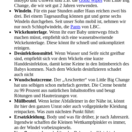
Babypo und Umwelt sind z.B. die
Good Wipes
von Little Big
Change, die wir seit gut 2 Jahren verwenden.
Windeln
. Für ein paar Stunden außer Haus reichen zwei bis
drei. Bei einem Tagesausflug können gut und gerne sechs
Windeln durchgehen. Seit unser Sohn mobil ist, nehmen wir
nur noch Schlupfwindeln, die
Pants
von LBC.
Wickelunterlage
. Wenn ihr euer Baby unterwegs frisch
machen müsst, empfiehlt sich eine wasserabweisende
Wickelunterlage. Diese könnt ihr schnell und unkompliziert
reinigen.
Desinfektionsmittel
. Wenn Wasser und Seife nicht greifbar
sind, empfiehlt sich vor dem Wickeln eine kurze
Handdesinfektion, damit keine Keime in den Intimbereich des
Babys kommen. Nach dem Wickeln desinfizieren schadet
auch nicht
Wundschutzcreme
. Der „Arschretter“ von Little Big Change
hat uns selbigen schon mehrfach gerettet. Die Creme besteht
zu 99 Prozent aus natürlichen Inhaltsstoffen und beugt
Rötungen und Hautreizungen vor.
Müllbeutel
. Wenn keine Abfalleimer in der Nähe ist, könnt
ihr hier den ganzen Unrat oder auch vollgepinkelte Kleidung
reinpacken. Was zum nächsten Punkt führt:
Ersatzkleidung
. Body und was für drüber, je nach Jahreszeit.
Irgendwie schaffen die Kleinen Wettkampfpinkler es immer,
an der Windel vorbeizupieseln.