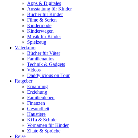
Apps & Digitales
Ausstattung für Kinder
Bücher für Kinder
Filme & Serien
Kindermode
Kinderwagen
Musik für Kinder
Spielzeug
Väterkram
Bücher für Väter
Familienautos
Technik & Gadgets
Videos
Daddylicious on Tour
Ratgeber
Ernährung
Erziehung
Familienleben
Finanzen
Gesundheit
Haustiere
KiTa & Schule
Vornamen für Kinder
Zitate & Sprüche
Reise