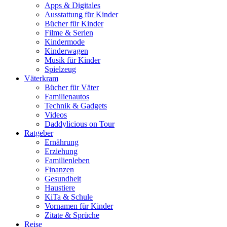
Apps & Digitales
Ausstattung für Kinder
Bücher für Kinder
Filme & Serien
Kindermode
Kinderwagen
Musik für Kinder
Spielzeug
Väterkram
Bücher für Väter
Familienautos
Technik & Gadgets
Videos
Daddylicious on Tour
Ratgeber
Ernährung
Erziehung
Familienleben
Finanzen
Gesundheit
Haustiere
KiTa & Schule
Vornamen für Kinder
Zitate & Sprüche
Reise