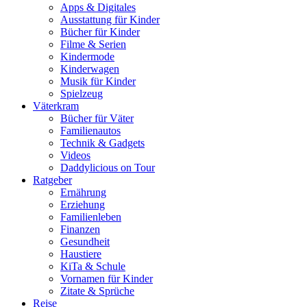
Apps & Digitales
Ausstattung für Kinder
Bücher für Kinder
Filme & Serien
Kindermode
Kinderwagen
Musik für Kinder
Spielzeug
Väterkram
Bücher für Väter
Familienautos
Technik & Gadgets
Videos
Daddylicious on Tour
Ratgeber
Ernährung
Erziehung
Familienleben
Finanzen
Gesundheit
Haustiere
KiTa & Schule
Vornamen für Kinder
Zitate & Sprüche
Reise