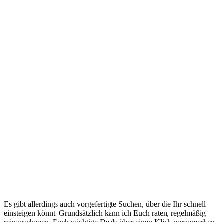
Es gibt allerdings auch vorgefertigte Suchen, über die Ihr schnell
einsteigen könnt. Grundsätzlich kann ich Euch raten, regelmäßig
reinzuschauen, Euch wichtige Deals über einen Klick vorzumerken