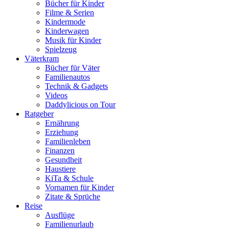
Bücher für Kinder
Filme & Serien
Kindermode
Kinderwagen
Musik für Kinder
Spielzeug
Väterkram
Bücher für Väter
Familienautos
Technik & Gadgets
Videos
Daddylicious on Tour
Ratgeber
Ernährung
Erziehung
Familienleben
Finanzen
Gesundheit
Haustiere
KiTa & Schule
Vornamen für Kinder
Zitate & Sprüche
Reise
Ausflüge
Familienurlaub