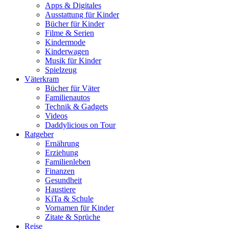
Apps & Digitales
Ausstattung für Kinder
Bücher für Kinder
Filme & Serien
Kindermode
Kinderwagen
Musik für Kinder
Spielzeug
Väterkram
Bücher für Väter
Familienautos
Technik & Gadgets
Videos
Daddylicious on Tour
Ratgeber
Ernährung
Erziehung
Familienleben
Finanzen
Gesundheit
Haustiere
KiTa & Schule
Vornamen für Kinder
Zitate & Sprüche
Reise