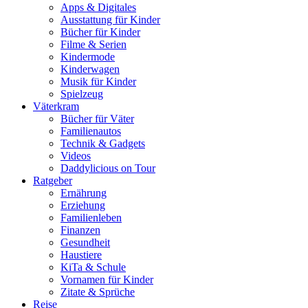
Apps & Digitales
Ausstattung für Kinder
Bücher für Kinder
Filme & Serien
Kindermode
Kinderwagen
Musik für Kinder
Spielzeug
Väterkram
Bücher für Väter
Familienautos
Technik & Gadgets
Videos
Daddylicious on Tour
Ratgeber
Ernährung
Erziehung
Familienleben
Finanzen
Gesundheit
Haustiere
KiTa & Schule
Vornamen für Kinder
Zitate & Sprüche
Reise