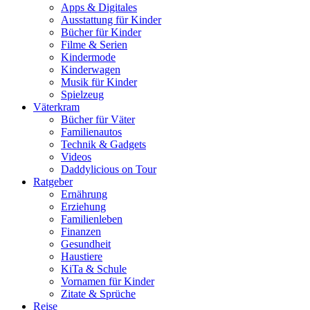
Apps & Digitales
Ausstattung für Kinder
Bücher für Kinder
Filme & Serien
Kindermode
Kinderwagen
Musik für Kinder
Spielzeug
Väterkram
Bücher für Väter
Familienautos
Technik & Gadgets
Videos
Daddylicious on Tour
Ratgeber
Ernährung
Erziehung
Familienleben
Finanzen
Gesundheit
Haustiere
KiTa & Schule
Vornamen für Kinder
Zitate & Sprüche
Reise