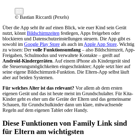
© Bastian Riccardi (Pexels)
Über die App seht ihr auf einen Blick, wie euer Kind sein Gerät
nutzt, könnt
Bildschirmzeiten
festlegen, Apps freigeben oder
blockieren und Datenschutzeinstellungen steuern. Die App gibt es
sowohl im
Google Play Store
als auch im
Apple App Store
. Wichtig
zu wissen: Der
volle Funktionsumfang
– also Bildschirmzeit, App-
Freigaben, Schulmodus und verwaltete Kontakte – greift auf
Android-Kindergeräten
. Auf einem iPhone als Kindergerät sind
die Steuerungsmöglichkeiten eingeschränkter; Apple setzt hier auf
seine eigene Bildschirmzeit-Funktion. Die Eltern-App selbst läuft
aber auf beiden Systemen.
Für welches Alter ist das relevant?
Vor allem ab dem ersten
eigenen Gerät und das ist heute meist im Grundschulalter. Für Kita-
Kinder geht es eher um die Geräte der Eltern und das gemeinsame
Schauen, für Grundschulkinder dann um klare, mitwachsende
Regeln auf dem eigenen Tablet oder Handy.
Diese Funktionen von Family Link sind
für Eltern am wichtigsten