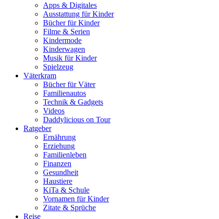
Apps & Digitales
Ausstattung für Kinder
Bücher für Kinder
Filme & Serien
Kindermode
Kinderwagen
Musik für Kinder
Spielzeug
Väterkram
Bücher für Väter
Familienautos
Technik & Gadgets
Videos
Daddylicious on Tour
Ratgeber
Ernährung
Erziehung
Familienleben
Finanzen
Gesundheit
Haustiere
KiTa & Schule
Vornamen für Kinder
Zitate & Sprüche
Reise