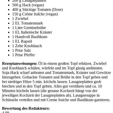
200 g Lasagneplatten
500 g Hack (vegan)
400 g Stückige Tomaten (Dose)
150 g Crème fraîche (vegan)
1 Zwiebel
2 EL Tomatenmark
1 Liter Gemüsebrühe
1 EL Italienische Kräuter
1 Handvoll Basilikum
1 EL Rapsöl
1 Zehe Knoblauch
1 Prise Salz
1 Prise Pfeffer
Rezeptanweisungen:
Öl in einem großen Topf erhitzen. Zwiebel
und Knoblauch schälen, würfeln und im Topf glasig andünsten.
Soja-Hack scharf anbraten und Tomatenmark, Kräuter und Gewürze
hinzugeben. Gehackte Tomaten und Brühe in den Topf geben und
bei niedriger Hitze 5 min. köcheln lassen. Lasagneplatten grob
brechen und in den Topf geben. Alles gut verrühren und ca. 10
Minuten köcheln lassen (die genaue Kochzeit hängt von der
jeweiligen Kochzeit der Lasagneplatten ab). Lasagnesuppe in
Schüsseln verteilen und mit Creme fraiche und Basilikum garnieren.
Bewertung des Redakteurs:
4.98