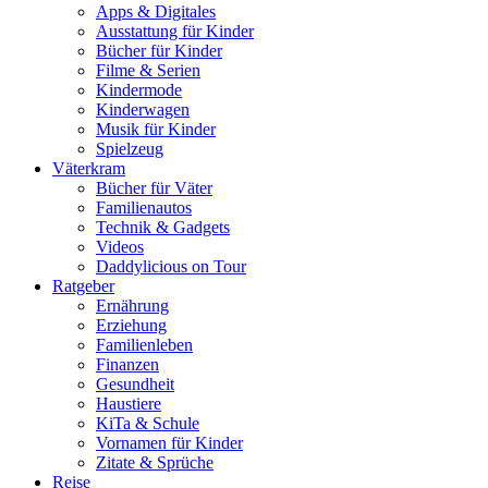
Apps & Digitales
Ausstattung für Kinder
Bücher für Kinder
Filme & Serien
Kindermode
Kinderwagen
Musik für Kinder
Spielzeug
Väterkram
Bücher für Väter
Familienautos
Technik & Gadgets
Videos
Daddylicious on Tour
Ratgeber
Ernährung
Erziehung
Familienleben
Finanzen
Gesundheit
Haustiere
KiTa & Schule
Vornamen für Kinder
Zitate & Sprüche
Reise