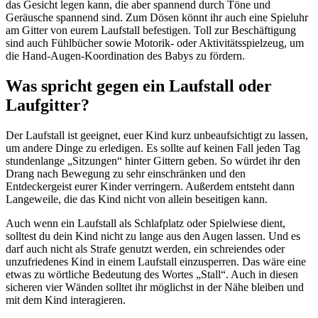
das Gesicht legen kann, die aber spannend durch Töne und
Geräusche spannend sind. Zum Dösen könnt ihr auch eine Spieluhr
am Gitter von eurem Laufstall befestigen. Toll zur Beschäftigung
sind auch Fühlbücher sowie Motorik- oder Aktivitätsspielzeug, um
die Hand-Augen-Koordination des Babys zu fördern.
Was spricht gegen ein Laufstall oder
Laufgitter?
Der Laufstall ist geeignet, euer Kind kurz unbeaufsichtigt zu lassen,
um andere Dinge zu erledigen. Es sollte auf keinen Fall jeden Tag
stundenlange „Sitzungen“ hinter Gittern geben. So würdet ihr den
Drang nach Bewegung zu sehr einschränken und den
Entdeckergeist eurer Kinder verringern. Außerdem entsteht dann
Langeweile, die das Kind nicht von allein beseitigen kann.
Auch wenn ein Laufstall als Schlafplatz oder Spielwiese dient,
solltest du dein Kind nicht zu lange aus den Augen lassen. Und es
darf auch nicht als Strafe genutzt werden, ein schreiendes oder
unzufriedenes Kind in einem Laufstall einzusperren. Das wäre eine
etwas zu wörtliche Bedeutung des Wortes „Stall“. Auch in diesen
sicheren vier Wänden solltet ihr möglichst in der Nähe bleiben und
mit dem Kind interagieren.