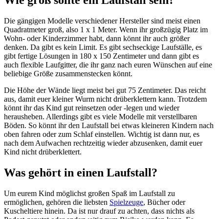
Wie groß sollte ein Laufstall sein?
Die gängigen Modelle verschiedener Hersteller sind meist einen
Quadratmeter groß, also 1 x 1 Meter. Wenn ihr großzügig Platz im
Wohn- oder Kinderzimmer habt, dann könnt ihr auch größer
denken. Da gibt es kein Limit. Es gibt sechseckige Laufställe, es
gibt fertige Lösungen in 180 x 150 Zentimeter und dann gibt es
auch flexible Laufgitter, die ihr ganz nach euren Wünschen auf eine
beliebige Größe zusammenstecken könnt.
Die Höhe der Wände liegt meist bei gut 75 Zentimeter. Das reicht
aus, damit euer kleiner Wurm nicht drüberklettern kann. Trotzdem
könnt ihr das Kind gut reinsetzen oder -legen und wieder
herausheben. Allerdings gibt es viele Modelle mit verstellbaren
Böden. So könnt ihr den Laufstall bei etwas kleineren Kindern nach
oben fahren oder zum Schlaf einstellen. Wichtig ist dann nur, es
nach dem Aufwachen rechtzeitig wieder abzusenken, damit euer
Kind nicht drüberklettert.
Was gehört in einen Laufstall?
Um eurem Kind möglichst großen Spaß im Laufstall zu
ermöglichen, gehören die liebsten
Spielzeuge
, Bücher oder
Kuscheltiere hinein. Da ist nur drauf zu achten, dass nichts als