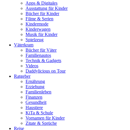
Apps & Digitales
Ausstattung für Kinder
Bücher für Kinder
Filme & Serien
Kindermode
Kinderwagen
Musik für Kinder
Spielzeug
Väterkram
Bücher für Väter
Familienautos
Technik & Gadgets
Videos
Daddylicious on Tour
Ratgeber
Ernährung
Erziehung
Familienleben
Finanzen
Gesundheit
Haustiere
KiTa & Schule
Vornamen für Kinder
Zitate & Sprüche
Reise