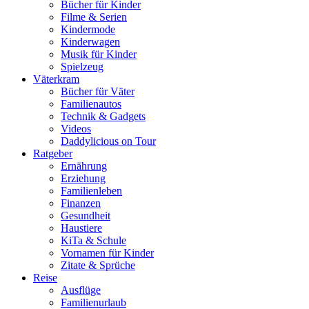
Bücher für Kinder
Filme & Serien
Kindermode
Kinderwagen
Musik für Kinder
Spielzeug
Väterkram
Bücher für Väter
Familienautos
Technik & Gadgets
Videos
Daddylicious on Tour
Ratgeber
Ernährung
Erziehung
Familienleben
Finanzen
Gesundheit
Haustiere
KiTa & Schule
Vornamen für Kinder
Zitate & Sprüche
Reise
Ausflüge
Familienurlaub