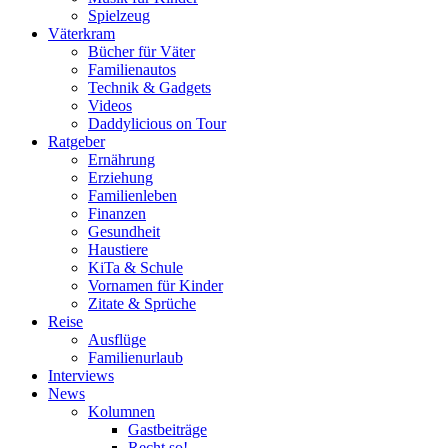
Spielzeug
Väterkram
Bücher für Väter
Familienautos
Technik & Gadgets
Videos
Daddylicious on Tour
Ratgeber
Ernährung
Erziehung
Familienleben
Finanzen
Gesundheit
Haustiere
KiTa & Schule
Vornamen für Kinder
Zitate & Sprüche
Reise
Ausflüge
Familienurlaub
Interviews
News
Kolumnen
Gastbeiträge
Recht so!