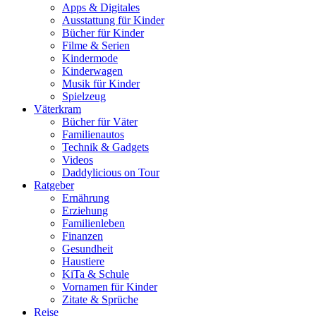
Apps & Digitales
Ausstattung für Kinder
Bücher für Kinder
Filme & Serien
Kindermode
Kinderwagen
Musik für Kinder
Spielzeug
Väterkram
Bücher für Väter
Familienautos
Technik & Gadgets
Videos
Daddylicious on Tour
Ratgeber
Ernährung
Erziehung
Familienleben
Finanzen
Gesundheit
Haustiere
KiTa & Schule
Vornamen für Kinder
Zitate & Sprüche
Reise