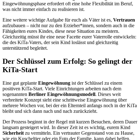
Eingewöhnungsphase erfordert oft eine hohe Flexibilität im Beruf,
was nicht immer einfach zu realisieren ist.
Eine weitere wichtige Aufgabe für euch als Väter ist es,
Vertrauen
aufzubauen – nicht nur zu den Erzieher*innen, sondern auch in die
Fähigkeiten eures Kindes, diese neue Situation zu meistern.
Gleichzeitig müsst ihr eine neue Facette eurer Vaterrolle entwickeln:
die des KiTa-Vaters, der sein Kind loslässt und gleichzeitig
unterstützend begleitet.
Der Schlüssel zum Erfolg: So gelingt der
KiTa-Start
Eine gut geplante
Eingewöhnung
ist der Schlüssel zu einem
positiven KiTa-Start. Viele Einrichtungen arbeiten nach dem
sogenannten
Berliner Eingewöhnungsmodell
. Dieses weit
verbreitete Konzept sieht eine schrittweise Eingewöhnung über
mehrere Wochen vor, bei der ein Elternteil anfangs noch in der KiTa
bleibt und sich dann nach und nach zurückzieht.
Der Prozess beginnt in der Regel mit kurzen Besuchen, deren Dauer
langsam gesteigert wird. In dieser Zeit ist es wichtig, eurem Kind
Sicherheit
zu vermitteln. Ein vertrauter Gegenstand von zu Hause,
wie ein Kuscheltier oder ein Foto der Familie, kann dabei helfen,