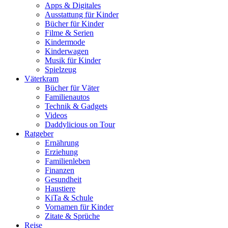
Apps & Digitales
Ausstattung für Kinder
Bücher für Kinder
Filme & Serien
Kindermode
Kinderwagen
Musik für Kinder
Spielzeug
Väterkram
Bücher für Väter
Familienautos
Technik & Gadgets
Videos
Daddylicious on Tour
Ratgeber
Ernährung
Erziehung
Familienleben
Finanzen
Gesundheit
Haustiere
KiTa & Schule
Vornamen für Kinder
Zitate & Sprüche
Reise