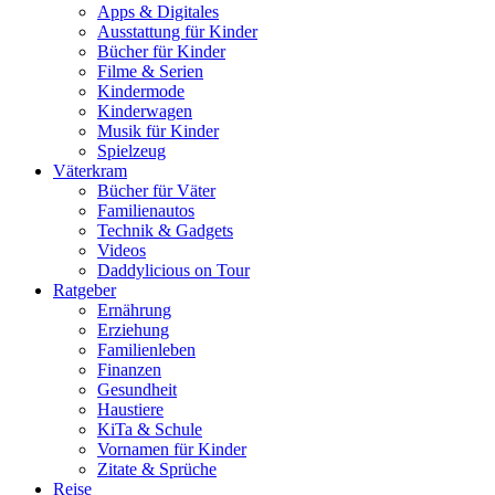
Apps & Digitales
Ausstattung für Kinder
Bücher für Kinder
Filme & Serien
Kindermode
Kinderwagen
Musik für Kinder
Spielzeug
Väterkram
Bücher für Väter
Familienautos
Technik & Gadgets
Videos
Daddylicious on Tour
Ratgeber
Ernährung
Erziehung
Familienleben
Finanzen
Gesundheit
Haustiere
KiTa & Schule
Vornamen für Kinder
Zitate & Sprüche
Reise