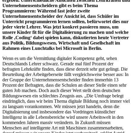
ergeben. Unterschiedliche Ansichten zwischen Lehrkräften und
Unternehmensentscheidern gibt es beim Thema
Programmieren: Während fast jeder zweite
Unternehmensentscheider der Ansicht ist, dass Schüler im
Unterricht programmieren lernen sollten, befürwortet dies nur
jeder vierte Lehrer. Was jetzt konkret passieren muss, um
unsere Kinder fit für die Digitalisierung zu machen und welche
Rolle ‚Coding‘ dabei spielen kann, diskutierten heute Vertreter
aus Politik, Bildungswesen, Wirtschaft und Gesellschaft im
Rahmen eines Lunchtalks bei Microsoft in Berlin.
Wenn es um die Vermittlung digitaler Kompetenz geht, sehen
Deutschlands Lehrer schwarz. Gerade mal fünf Prozent der
befragten Lehrkräfte finden, dass diese derzeit sehr gut gelingt. Die
Beurteilung der Arbeitgeberseite fällt vergleichsweise besser aus: In
der Gruppe der Unternehmensentscheider finden immerhin 13
Prozent der Befragten, dass die Schulen an dieser Stelle einen sehr
guten Job machen. Doch auch dieser Wert stellt dem deutschen
Bildungswesen ein schlechtes Zeugnis aus. „Die Umfrage belegt
eindringlich, dass wir beim Thema digitale Bildung noch immer viel
zu langsam vorankommen. Wir müssen jetzt handeln, denn die
Digitalisierung und insbesondere das Vordringen künstlicher
Intelligenz in alle Lebensbereiche wird unsere Arbeitswelt in den
kommenden Jahren massiv verändern. In Zukunft müssen
Menschen auf intelligente Art mit Maschinen zusammenarbeiten,