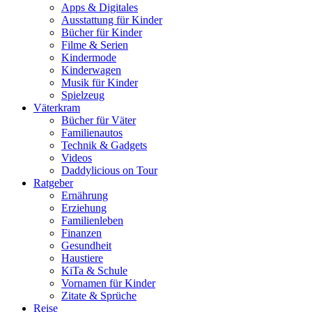
Apps & Digitales
Ausstattung für Kinder
Bücher für Kinder
Filme & Serien
Kindermode
Kinderwagen
Musik für Kinder
Spielzeug
Väterkram
Bücher für Väter
Familienautos
Technik & Gadgets
Videos
Daddylicious on Tour
Ratgeber
Ernährung
Erziehung
Familienleben
Finanzen
Gesundheit
Haustiere
KiTa & Schule
Vornamen für Kinder
Zitate & Sprüche
Reise