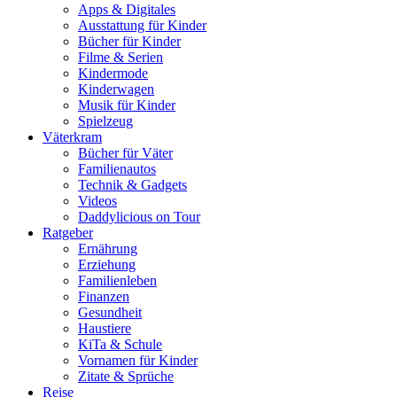
Apps & Digitales
Ausstattung für Kinder
Bücher für Kinder
Filme & Serien
Kindermode
Kinderwagen
Musik für Kinder
Spielzeug
Väterkram
Bücher für Väter
Familienautos
Technik & Gadgets
Videos
Daddylicious on Tour
Ratgeber
Ernährung
Erziehung
Familienleben
Finanzen
Gesundheit
Haustiere
KiTa & Schule
Vornamen für Kinder
Zitate & Sprüche
Reise