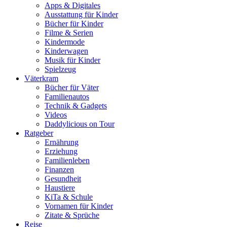
Apps & Digitales
Ausstattung für Kinder
Bücher für Kinder
Filme & Serien
Kindermode
Kinderwagen
Musik für Kinder
Spielzeug
Väterkram
Bücher für Väter
Familienautos
Technik & Gadgets
Videos
Daddylicious on Tour
Ratgeber
Ernährung
Erziehung
Familienleben
Finanzen
Gesundheit
Haustiere
KiTa & Schule
Vornamen für Kinder
Zitate & Sprüche
Reise